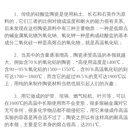
1
、传统的硅酸盐陶瓷是使用粘土、长石和石英作为原
料的，它们三者的比例对烧成温度和耐火的能力很有关系。
后来发现在这些陶瓷原料中有三种主要物质：一种是低熔点
的碱金属氧化物为氧化钠、氧化钾一种是构成硅酸盐的基本
成分二氧化硅一种是高熔点的氧化物，就是高温氧化铝；
2
、当其中的含量逐渐增高，陶瓷承受高温的本领就越
大。例如含70％的氧化铝的陶瓷，*高使用温度是1400℃，
含90一95％氧化铝的1500一1550℃，含99％高温氧化铝的则
可达1700一1800℃，而含它的超过99.5％的竟可达1900℃以
上，用纯的来制作陶瓷材料当然也就引起人们的兴趣；
3
、用它做成的炉管、坩埚、燃气轮机、叶片等，可以
在1600℃的高温中长期使用而不会变形，很多熔融金属对它
无可奈何，很多化学物品都不能侵犯它，用它来做成作高温
实验的容器是再合适不过了，陶瓷之所以有这样高的耐高温
的本领，主要是它本身的熔点很高，达2051℃。