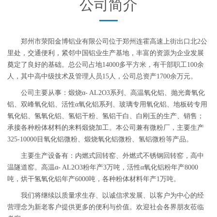
公司简介
郑州市荥阳金博铝业有限公司位于郑州连霍高速上街出口北2公
里处，交通便利，紧邻中国铝业生产基地，丰富的资源为企业发展
奠定了良好的基础。总公司占地14000多平方米，有干部职工100余
人，其中高中级技术及管理人员15人，公司总资产1700余万元。
公司主要从事：煅烧α- ΑL2O3系列、高温氧化铝、抛光膏氧化
铝、双峰氧化铝、活性α氧化铝系列、玻璃专用氧化铝、地板砖专用
氧化铝、氢氧化铝、氢铝干粉、氢铝干白、白刚玉的生产、销售；
承接各种粉体材料的来料煅烧加工。本公司兼有微粉厂，主要生产
325-10000目氧化铝微粉、煅烧氧化铝微粉、氢铝微粉等产品。
主要生产设备有：内燃式回转窑、外燃式不锈钢回转窑，高中
温隧道窑。高温α- ΑL2O3粉年产3万吨，活性α氧化铝粉年产8000
吨，烘干氢氧化铝年产6000吨，各种粉体材料年产1万吨。
我们将继续以质量求生存、以诚信求发展、以客户为中心的经
营理念为新老客户提供更多的便利与价值。欢迎社会各界朋友莅临