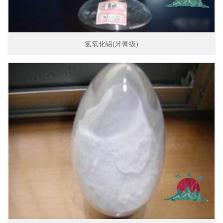
氢氧化铝(牙膏级)