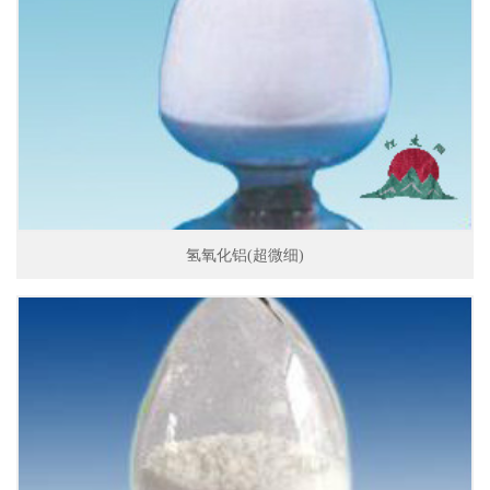
氢氧化铝(超微细)