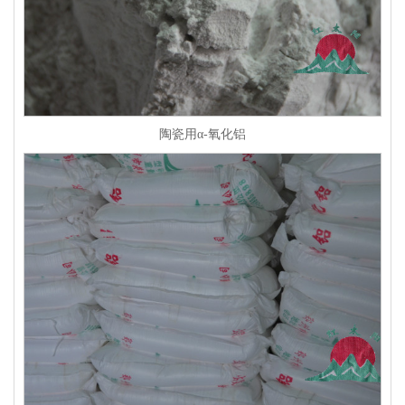
陶瓷用α-氧化铝