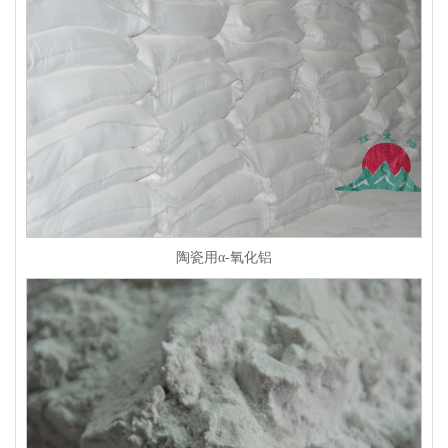
陶瓷用α-氧化铝